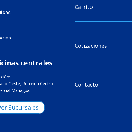

Carrito
ticas
arios

Cotizaciones
icinas centrales
cción:

ado Oeste, Rotonda Centro
Contacto
rcial Managua.
Ver Sucursales