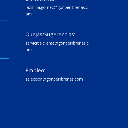
jazmina.gomez@gonperlibrerias.c
om

Quejas/Sugerencias:
servicioalcliente@gonperlibrerias.c
om

Empleo:
seleccion@gonperlibrerias.com