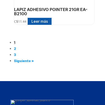
LAPIZ ADHESIVO POINTER 21GR EA-
B2100
Leer más
C$
11.44
1
2
3
Siguiente »