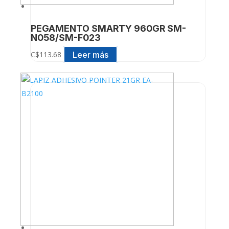
PEGAMENTO SMARTY 960GR SM-
N058/SM-F023
Leer más
C$
113.68