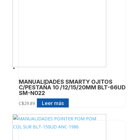
MANUALIDADES SMARTY OJITOS
C/PESTAÑA 10 /12/15/20MM BLT-66UD
SM-N022
Leer más
C$
29.89