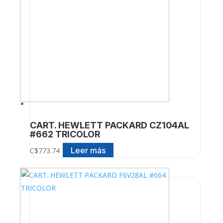
CART. HEWLETT PACKARD CZ104AL
#662 TRICOLOR
Leer más
C$
773.74