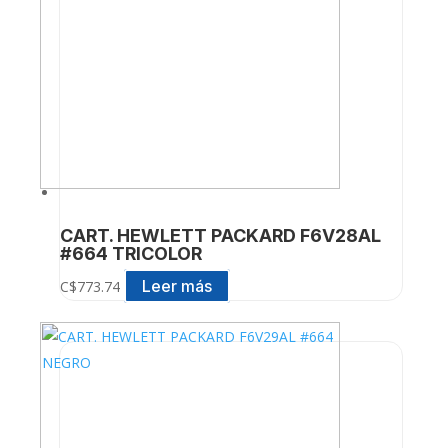
CART. HEWLETT PACKARD F6V28AL
#664 TRICOLOR
Leer más
C$
773.74