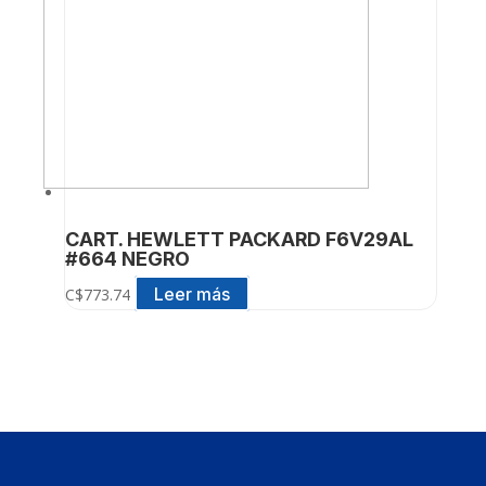
CART. HEWLETT PACKARD F6V29AL
#664 NEGRO
Leer más
C$
773.74