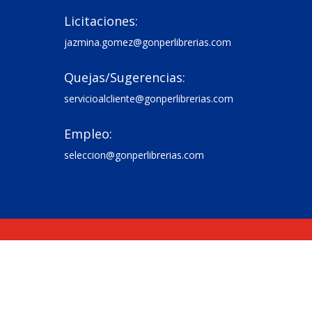
Licitaciones:

jazmina.gomez@gonperlibrerias.com
Quejas/Sugerencias:

servicioalcliente@gonperlibrerias.com
Empleo:

seleccion@gonperlibrerias.com
Copyright © 2026 Gonper Librerías |
Powered by Gonper Librerías