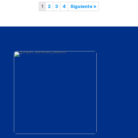
1
2
3
4
Siguiente »