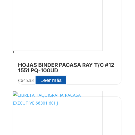
HOJAS BINDER PACASA RAY T/C #12
1551 PQ-100UD
Leer más
C$
45.33