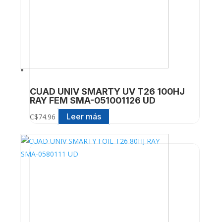
CUAD UNIV SMARTY UV T26 100HJ
RAY FEM SMA-051001126 UD
Leer más
C$
74.96