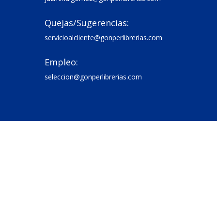
Quejas/Sugerencias:

servicioalcliente@gonperlibrerias.com
Empleo:

seleccion@gonperlibrerias.com
Copyright © 2026 Gonper Librerías | Powered by
Gonper Librerías