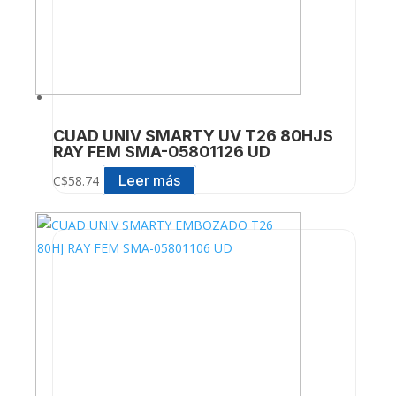
CUAD UNIV SMARTY UV T26 80HJS
RAY FEM SMA-05801126 UD
Leer más
C$
58.74