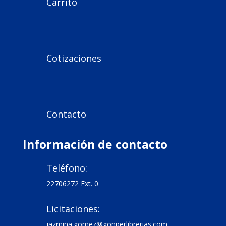
Carrito

Cotizaciones

Contacto

Información de contacto
Teléfono:

22706272 Ext. 0
Licitaciones:

jazmina.gomez@gonperlibrerias.com