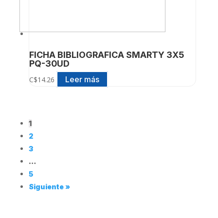
FICHA BIBLIOGRAFICA SMARTY 3X5
PQ-30UD
Leer más
C$
14.26
1
2
3
…
5
Siguiente »