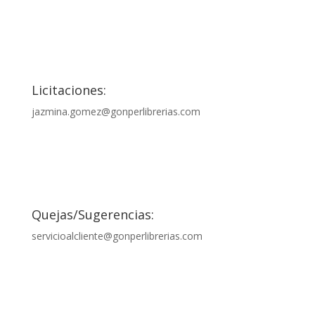

Licitaciones:
jazmina.gomez@gonperlibrerias.com

Quejas/Sugerencias:
servicioalcliente@gonperlibrerias.com
