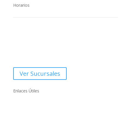
Horarios
Oficinas centrales
Dirección:
Costado Oeste, Rotonda Centro Comercial Managua.
Ver Sucursales
Enlaces Útiles
