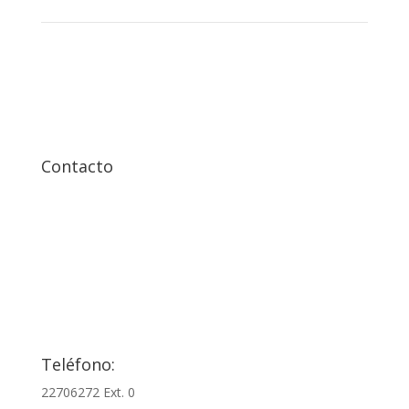

Contacto
Información de contacto

Teléfono:
22706272 Ext. 0