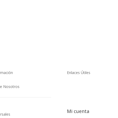
rmación
Enlaces Útiles

e Nosotros
Mi cuenta
rsales