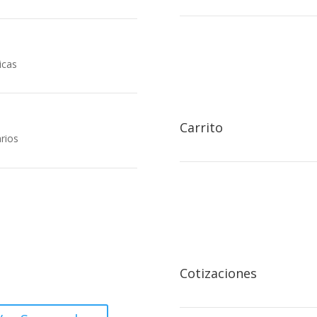

icas
Carrito
rios

icinas centrales
cción:
ado Oeste, Rotonda Centro
Cotizaciones
rcial Managua.