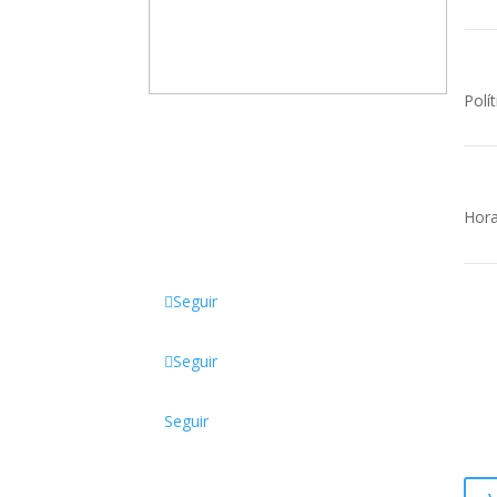
Polít
Somos una empresa familiar,
dedicada a la comercialización de
productos Escolares, de Oficina,
Tecnológicos, Papelería, Sellos,
Hora
Manualidades y mucho más.
Seguir
Of
Seguir
Dire
Cost
Seguir
Come