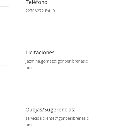
Teléfono:
22706272 Ext. 0

Licitaciones:
jazmina.gomez@gonperlibrerias.c
om

Quejas/Sugerencias:
servicioalcliente@gonperlibrerias.c
om