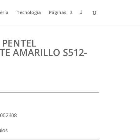
ería
Tecnología
Páginas
 PENTEL
E AMARILLO S512-
002408
ulos