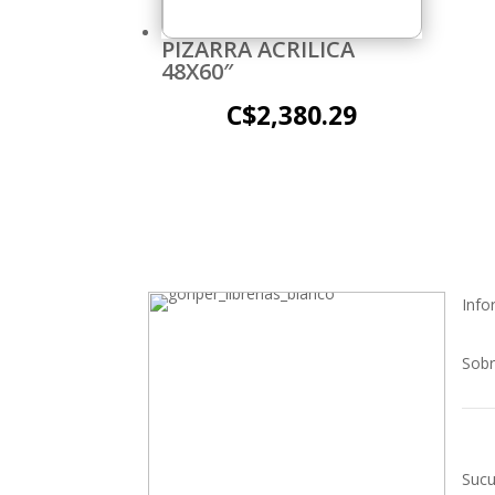
PIZARRA ACRILICA
48X60″
C$
2,380.29
Info
Sobr
Sucu