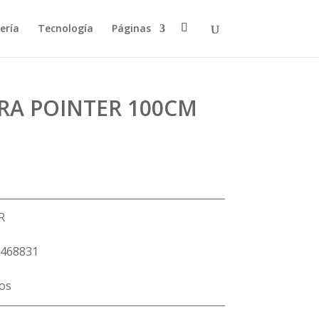
ería
Tecnología
Páginas
RA POINTER 100CM
R
468831
los