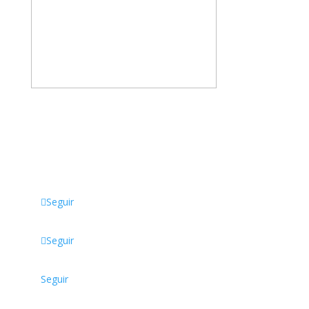
Somos una empresa familiar, dedicada a la
comercialización de productos Escolares, de Oficina,
Tecnológicos, Papelería, Sellos, Manualidades y
mucho más.
Seguir
Seguir
Seguir