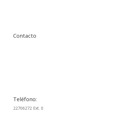

Contacto
Información de contacto

Teléfono:
22706272 Ext. 0