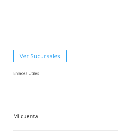
Oficinas centrales
Dirección:
Costado Oeste, Rotonda Centro Comercial Managua.
Ver Sucursales
Enlaces Útiles

Mi cuenta