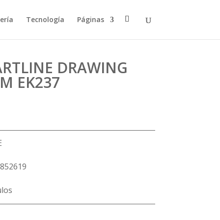
ería
Tecnología
Páginas
RTLINE DRAWING
M EK237
E
852619
ulos