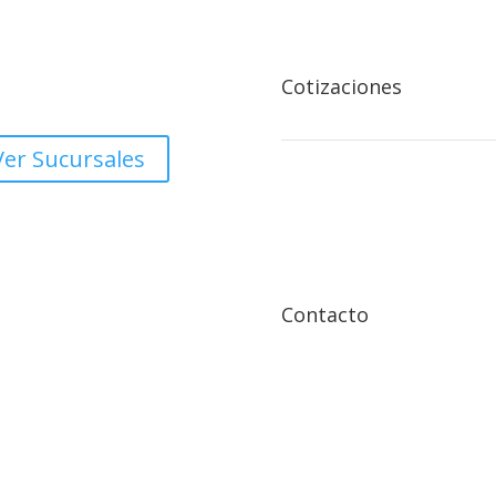

cción:
ado Oeste, Rotonda Centro
Cotizaciones
rcial Managua.
Ver Sucursales

Contacto