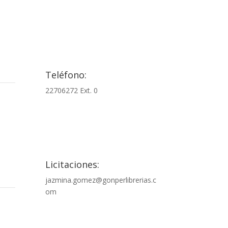

Teléfono:
22706272 Ext. 0

Licitaciones:
jazmina.gomez@gonperlibrerias.c
om