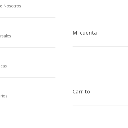

e Nosotros
Mi cuenta
rsales

icas
Carrito
rios
icinas centrales