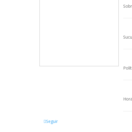
Sobr
Sucu
Polít
Somos una empresa familiar,
dedicada a la comercialización de
productos Escolares, de Oficina,
Tecnológicos, Papelería, Sellos,
Hora
Manualidades y mucho más.
Seguir
Of