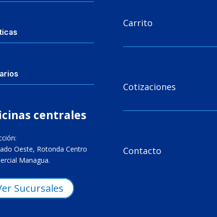

Carrito
ticas
arios

Cotizaciones
icinas centrales
cción:

ado Oeste, Rotonda Centro
Contacto
rcial Managua.
Ver Sucursales