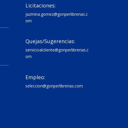
Licitaciones:
jazmina.gomez@gonperlibrerias.c
om

Quejas/Sugerencias:
servicioalcliente@gonperlibrerias.c
om

Empleo:
seleccion@gonperlibrerias.com