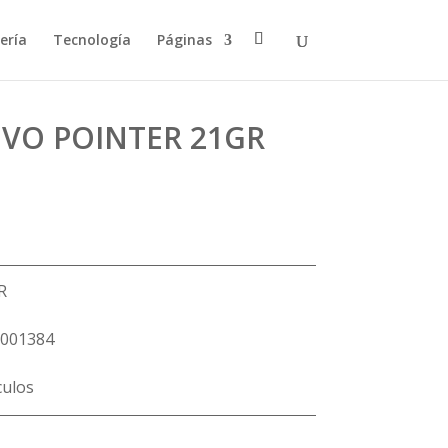
ería
Tecnología
Páginas
IVO POINTER 21GR
R
001384
culos