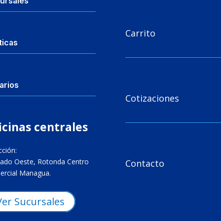
ursales

Carrito
ticas
arios

Cotizaciones
icinas centrales
cción:

ado Oeste, Rotonda Centro
Contacto
rcial Managua.
Ver Sucursales