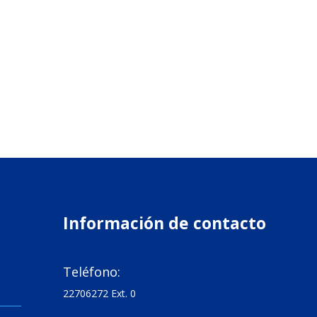
Información de contacto

Teléfono:
22706272 Ext. 0