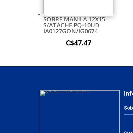
SOBRE MANILA 12X15
S/ATACHE PQ-10UD
IA0127GON/IG0674
C$
47.47
In
Sob