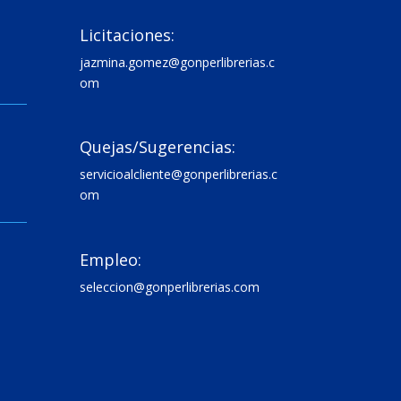

Licitaciones:
jazmina.gomez@gonperlibrerias.c
om

Quejas/Sugerencias:
servicioalcliente@gonperlibrerias.c
om

Empleo:
seleccion@gonperlibrerias.com