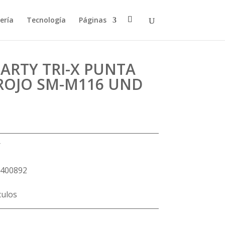
ería
Tecnología
Páginas
ARTY TRI-X PUNTA
 ROJO SM-M116 UND
Y
400892
culos