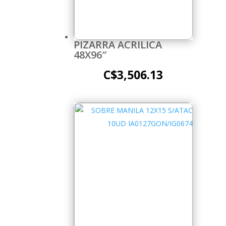
PIZARRA ACRILICA
48X96″
C$
3,506.13