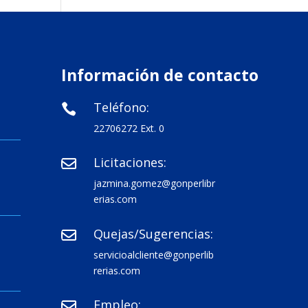
Información de contacto
Teléfono:

22706272 Ext. 0
Licitaciones:

jazmina.gomez@gonperlibr
erias.com
Quejas/Sugerencias:

servicioalcliente@gonperlib
rerias.com
Empleo:
