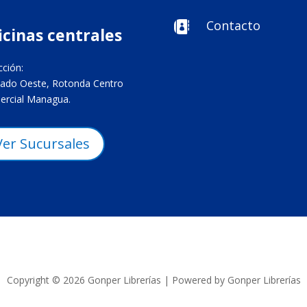
Contacto

icinas centrales
cción:
ado Oeste, Rotonda Centro
rcial Managua.
Ver Sucursales
Copyright © 2026 Gonper Librerías | Powered by Gonper Librerías