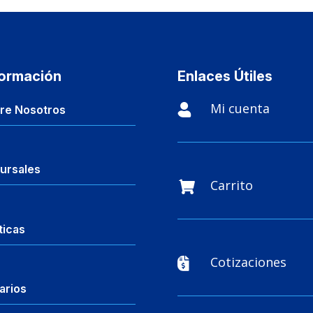
formación
Enlaces Útiles
Mi cuenta

re Nosotros
ursales
Carrito

ticas
Cotizaciones

arios