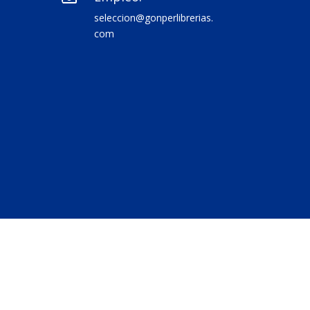
seleccion@gonperlibrerias.
com