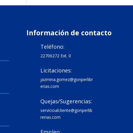
Información de contacto
Teléfono:

22706272 Ext. 0
Licitaciones:

jazmina.gomez@gonperlibr
erias.com
Quejas/Sugerencias:

servicioalcliente@gonperlib
rerias.com
Empleo:
