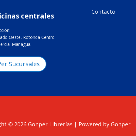
Contacto

icinas centrales
cción:
ado Oeste, Rotonda Centro
rcial Managua.
Ver Sucursales
ht © 2026 Gonper Librerías | Powered by Gonper Li