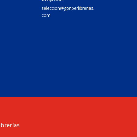
seleccion@gonperlibrerias.
com
brerías