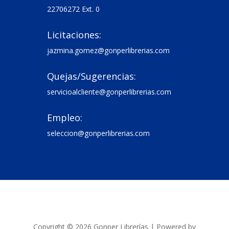
22706272 Ext. 0
Licitaciones:

jazmina.gomez@gonperlibrerias.com
Quejas/Sugerencias:

servicioalcliente@gonperlibrerias.com
Empleo:

seleccion@gonperlibrerias.com
Copyright © 2026 Gonper Librerías | Powered by