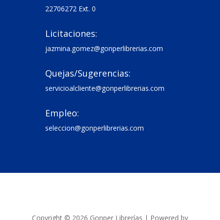
22706272 Ext. 0
Licitaciones:

jazmina.gomez@gonperlibrerias.com
Quejas/Sugerencias:

servicioalcliente@gonperlibrerias.com
Empleo:

seleccion@gonperlibrerias.com
Copyright © 2026 Gonper Librerías | Powered by