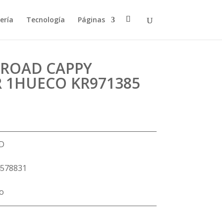
ería
Tecnología
Páginas
YROAD CAPPY
 1HUECO KR971385
D
578831
lo