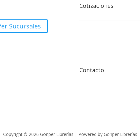
ado Oeste, Rotonda Centro
Cotizaciones
rcial Managua.
Ver Sucursales

Contacto
Copyright © 2026 Gonper Librerías | Powered by Gonper Librerías