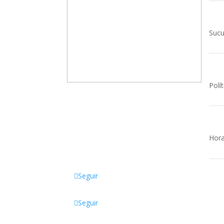
Sucu
Polít
Somos una empresa familiar,
dedicada a la comercialización de
productos Escolares, de Oficina,
Tecnológicos, Papelería, Sellos,
Hora
Manualidades y mucho más.
Seguir
Of
Seguir
Dire