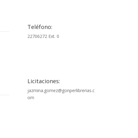

Teléfono:
22706272 Ext. 0

Licitaciones:
jazmina.gomez@gonperlibrerias.c
om
