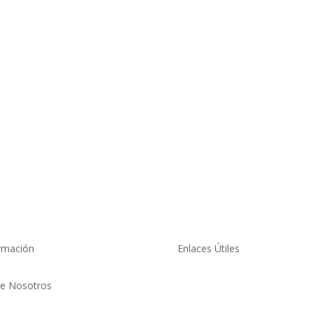
rmación
Enlaces Útiles

e Nosotros