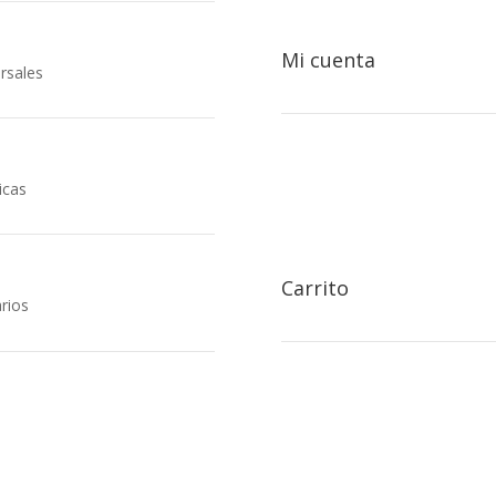
Mi cuenta
rsales

icas
Carrito
rios

icinas centrales
cción: