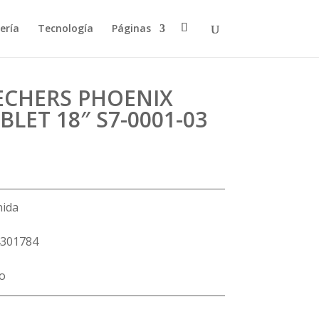
ería
Tecnología
Páginas
ECHERS PHOENIX
LET 18″ S7-0001-03
nida
301784
lo