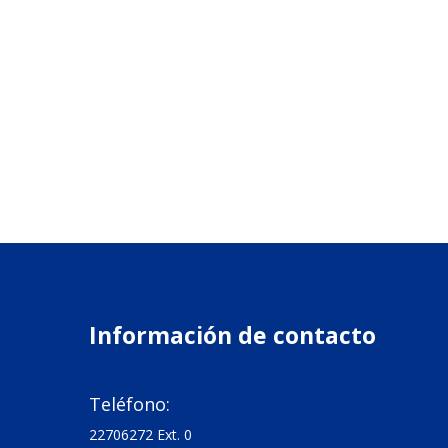
Información de contacto

Teléfono:
22706272 Ext. 0