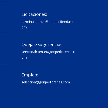

Licitaciones:
jazmina.gomez@gonperlibrerias.c
om

Quejas/Sugerencias:
servicioalcliente@gonperlibrerias.c
om

Empleo:
seleccion@gonperlibrerias.com