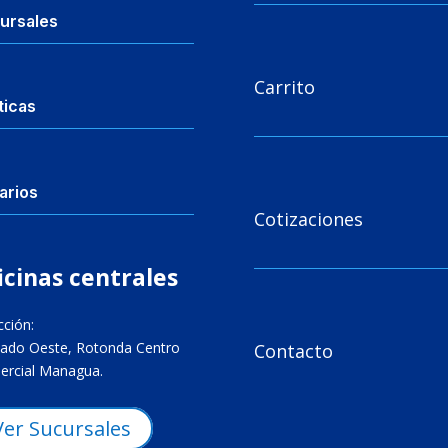
ursales

Carrito
ticas
arios

Cotizaciones
icinas centrales
cción:

ado Oeste, Rotonda Centro
Contacto
rcial Managua.
Ver Sucursales