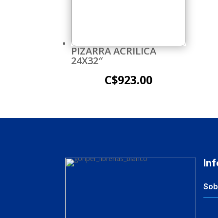
PIZARRA ACRILICA
24X32″
C$
923.00
In
Sob