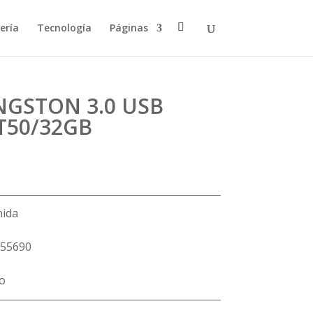
ería
Tecnología
Páginas
NGSTON 3.0 USB
T50/32GB
nida
55690
lo