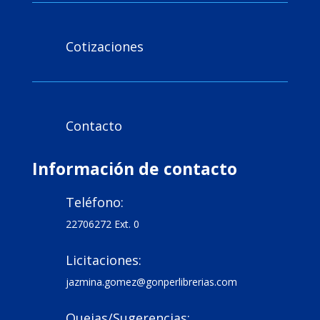
Cotizaciones

Contacto

Información de contacto
Teléfono:

22706272 Ext. 0
Licitaciones:

jazmina.gomez@gonperlibrerias.com
Quejas/Sugerencias:
