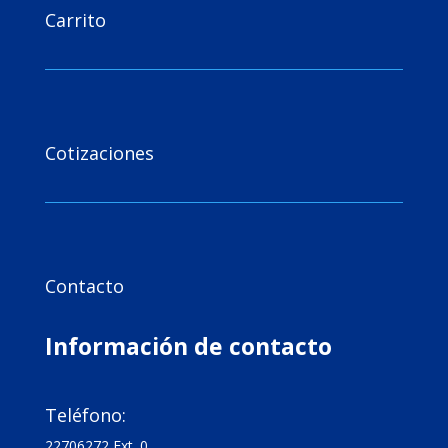
Carrito

Cotizaciones

Contacto
Información de contacto

Teléfono:
22706272 Ext. 0