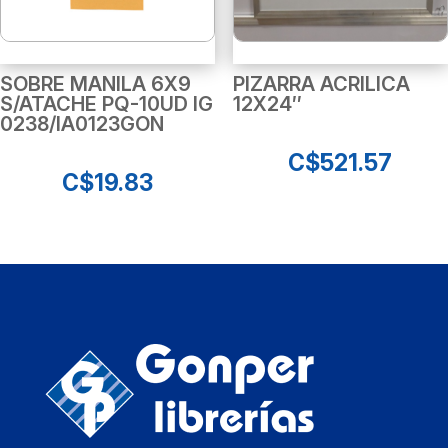
SOBRE MANILA 6X9
PIZARRA ACRILICA
S/ATACHE PQ-10UD IG
12X24″
0238/IA0123GON
C$
521.57
C$
19.83